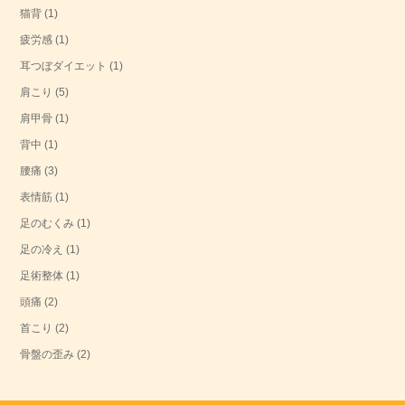
猫背
(1)
疲労感
(1)
耳つぼダイエット
(1)
肩こり
(5)
肩甲骨
(1)
背中
(1)
腰痛
(3)
表情筋
(1)
足のむくみ
(1)
足の冷え
(1)
足術整体
(1)
頭痛
(2)
首こり
(2)
骨盤の歪み
(2)