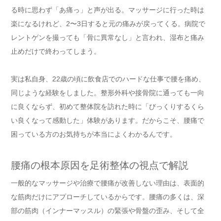
る時に思わず「あ痛っ」と声が出る。マッサージに行った時は
楽になるけれど、2〜3日すると元の痛みが戻ってくる。病院で
レントゲンを撮っても「骨に異常なし」と言われ、湿布と痛み
止めだけで終わってしまう。
実は私自身、22歳の頃に飲食店でのハードな仕事で腰を痛め、
同じような経験をしました。整形外科や接骨院に通っても一向
に良くならず、初めて整体院を訪れた時に「びっくりするくら
い良くなって感動した」体験があります。だからこそ、腰痛で
困っている方のお気持ちが本当によくわかるんです。
腰痛の根本原因を足術整体の視点で解説
一般的なマッサージや治療で腰痛が改善しない理由は、表面的
な筋肉だけにアプローチしているからです。腰痛の多くは、深
部の筋肉（インナーマッスル）の緊張や骨盤の歪み、そして全