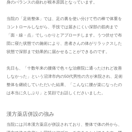
身のバランスの崩れが根本原因となっています。
当院の「足術整体」では、足の裏を使い分けて竹の棒で体重を
コントロールしながら、手技では届きにくい深部の筋肉まで
「面・線・点」でしっかりとアプローチします。うつ伏せで布
団に寝た状態での施術により、患者さんの体がリラックスした
状態で深部まで効果的に届かせることができるのです。
先日も、「十数年来の腰痛で色々な治療院に通ったけれど改善
しなかった」という沼津市内の50代男性の方が来院され、足術
整体を継続していただいた結果、「こんなに腰が楽になったの
は本当に久しぶり」と笑顔でお話しくださいました。
漢方薬店併設の強み
当院には川本漢方薬店が併設されており、整体で体の外から、