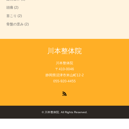
頭痛
(2)
首こり
(2)
骨盤の歪み
(2)
川本整体院
川本整体院
〒410-0046
静岡県沼津市米山町12-2
055-920-4455
RSS
©
川本整体院
. All Rights Reserved.