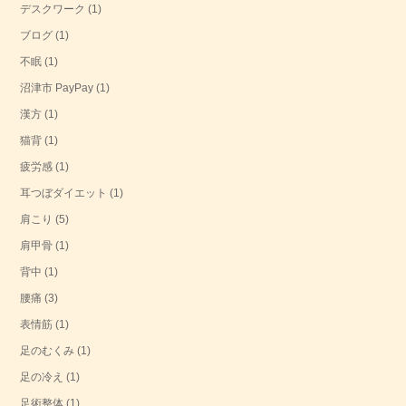
デスクワーク
(1)
ブログ
(1)
不眠
(1)
沼津市 PayPay
(1)
漢方
(1)
猫背
(1)
疲労感
(1)
耳つぼダイエット
(1)
肩こり
(5)
肩甲骨
(1)
背中
(1)
腰痛
(3)
表情筋
(1)
足のむくみ
(1)
足の冷え
(1)
足術整体
(1)