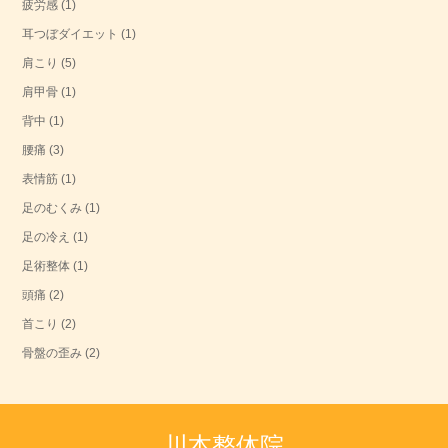
疲労感
(1)
耳つぼダイエット
(1)
肩こり
(5)
肩甲骨
(1)
背中
(1)
腰痛
(3)
表情筋
(1)
足のむくみ
(1)
足の冷え
(1)
足術整体
(1)
頭痛
(2)
首こり
(2)
骨盤の歪み
(2)
川本整体院