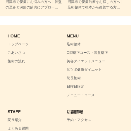
沼津市で腰痛にお悩みの方へ｜骨盤
沼津市で腰痛治療をお探しの方へ｜
の歪みと深部の筋肉にアプロー…
足術整体で根本から改善する方…
HOME
MENU
トップページ
足術整体
ごあいさつ
O脚矯正コース・骨盤矯正
施術の流れ
美容ダイエットメニュー
耳ツボ健康ダイエット
院長施術
日曜日限定
メニュー・コース
STAFF
店舗情報
院長紹介
予約・アクセス
よくある質問