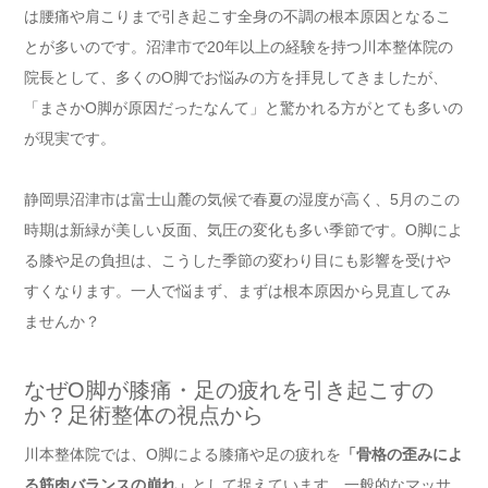
は腰痛や肩こりまで引き起こす全身の不調の根本原因となるこ
とが多いのです。沼津市で20年以上の経験を持つ川本整体院の
院長として、多くのO脚でお悩みの方を拝見してきましたが、
「まさかO脚が原因だったなんて」と驚かれる方がとても多いの
が現実です。
静岡県沼津市は富士山麓の気候で春夏の湿度が高く、5月のこの
時期は新緑が美しい反面、気圧の変化も多い季節です。O脚によ
る膝や足の負担は、こうした季節の変わり目にも影響を受けや
すくなります。一人で悩まず、まずは根本原因から見直してみ
ませんか？
なぜO脚が膝痛・足の疲れを引き起こすの
か？足術整体の視点から
川本整体院では、O脚による膝痛や足の疲れを
「骨格の歪みによ
る筋肉バランスの崩れ」
として捉えています。一般的なマッサ