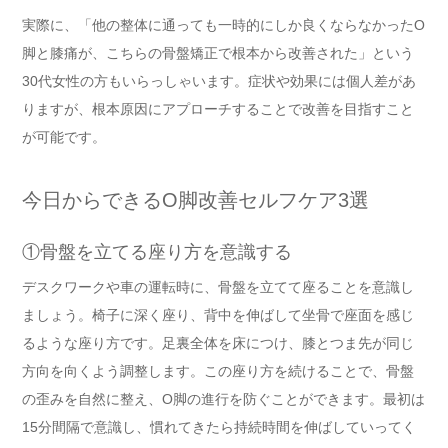
実際に、「他の整体に通っても一時的にしか良くならなかったO
脚と膝痛が、こちらの骨盤矯正で根本から改善された」という
30代女性の方もいらっしゃいます。症状や効果には個人差があ
りますが、根本原因にアプローチすることで改善を目指すこと
が可能です。
今日からできるO脚改善セルフケア3選
①骨盤を立てる座り方を意識する
デスクワークや車の運転時に、骨盤を立てて座ることを意識し
ましょう。椅子に深く座り、背中を伸ばして坐骨で座面を感じ
るような座り方です。足裏全体を床につけ、膝とつま先が同じ
方向を向くよう調整します。この座り方を続けることで、骨盤
の歪みを自然に整え、O脚の進行を防ぐことができます。最初は
15分間隔で意識し、慣れてきたら持続時間を伸ばしていってく