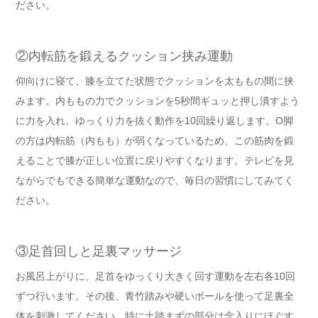
ださい。
②内転筋を鍛えるクッション挟み運動
仰向けに寝て、膝を立てた状態でクッションを太ももの間に挟
みます。内ももの力でクッションを5秒間ギュッと押し潰すよう
に力を入れ、ゆっくり力を抜く動作を10回繰り返します。O脚
の方は内転筋（内もも）が弱くなっているため、この筋肉を鍛
えることで膝が正しい位置に戻りやすくなります。テレビを見
ながらでもできる簡単な運動なので、毎日の習慣にしてみてく
ださい。
③足首回しと足裏マッサージ
お風呂上がりに、足首をゆっくり大きく回す運動を左右各10回
ずつ行います。その後、青竹踏みや硬いボールを使って足裏全
体を刺激してください。特に土踏まずの部分は念入りにほぐす