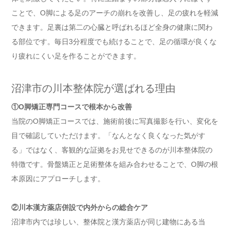
ことで、O脚による足のアーチの崩れを改善し、足の疲れを軽減
できます。足裏は第二の心臓と呼ばれるほど全身の健康に関わ
る部位です。毎日3分程度でも続けることで、足の循環が良くな
り疲れにくい足を作ることができます。
沼津市の川本整体院が選ばれる理由
①O脚矯正専門コースで根本から改善
当院のO脚矯正コースでは、施術前後に写真撮影を行い、変化を
目で確認していただけます。「なんとなく良くなった気がす
る」ではなく、客観的な証拠をお見せできるのが川本整体院の
特徴です。骨盤矯正と足術整体を組み合わせることで、O脚の根
本原因にアプローチします。
②川本漢方薬店併設で内外からの総合ケア
沼津市内では珍しい、整体院と漢方薬店が同じ建物にある当