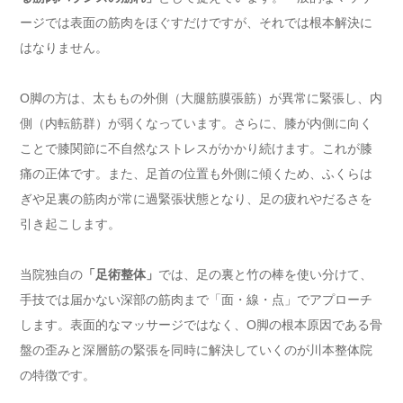
ージでは表面の筋肉をほぐすだけですが、それでは根本解決に
はなりません。
O脚の方は、太ももの外側（大腿筋膜張筋）が異常に緊張し、内
側（内転筋群）が弱くなっています。さらに、膝が内側に向く
ことで膝関節に不自然なストレスがかかり続けます。これが膝
痛の正体です。また、足首の位置も外側に傾くため、ふくらは
ぎや足裏の筋肉が常に過緊張状態となり、足の疲れやだるさを
引き起こします。
当院独自の
「足術整体」
では、足の裏と竹の棒を使い分けて、
手技では届かない深部の筋肉まで「面・線・点」でアプローチ
します。表面的なマッサージではなく、O脚の根本原因である骨
盤の歪みと深層筋の緊張を同時に解決していくのが川本整体院
の特徴です。