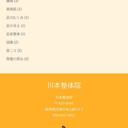
腰痛
(3)
表情筋
(1)
足のむくみ
(1)
足の冷え
(1)
足術整体
(1)
頭痛
(2)
首こり
(2)
骨盤の歪み
(2)
川本整体院
川本整体院
〒410-0046
静岡県沼津市米山町12-2
055-920-4455
RSS