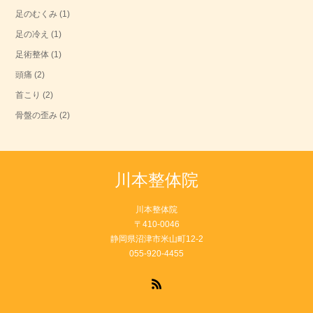
足のむくみ
(1)
足の冷え
(1)
足術整体
(1)
頭痛
(2)
首こり
(2)
骨盤の歪み
(2)
川本整体院
川本整体院
〒410-0046
静岡県沼津市米山町12-2
055-920-4455
RSS