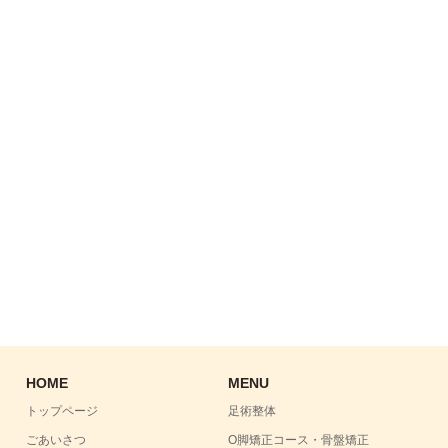
HOME
MENU
トップページ
足術整体
ごあいさつ
O脚矯正コース・骨盤矯正